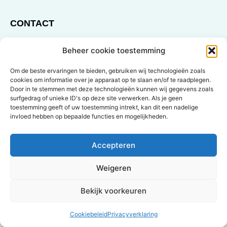
CONTACT
Nicole Houbraken
Beheer cookie toestemming
Tel.: 0621401877
Om de beste ervaringen te bieden, gebruiken wij technologieën zoals
E-mail:
nicole@goudsmederijbommel.nl
cookies om informatie over je apparaat op te slaan en/of te raadplegen.
Door in te stemmen met deze technologieën kunnen wij gegevens zoals
Goudsmederij Juwelier Bommel
surfgedrag of unieke ID's op deze site verwerken. Als je geen
Pleintjes 44A
toestemming geeft of uw toestemming intrekt, kan dit een nadelige
invloed hebben op bepaalde functies en mogelijkheden.
5501 EB Veldhoven
KvK:99265206
Accepteren
BTW nr.: 8689.10.417.B01
Bank rek. nr.: NL16ABNA0433015922
Weigeren
Bekijk voorkeuren
ORGANISATIE
Het wedding event op deze website wordt georganiseerd
Cookiebeleid
Privacyverklaring
door Goudsmederij Juwelier Bommel te Veldhoven.